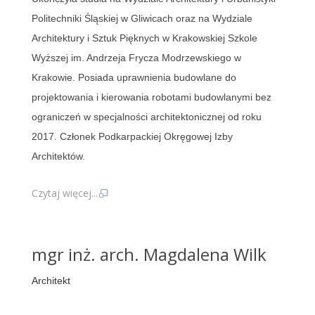
Politechniki
Śląskiej
w Gliwicach oraz na Wydziale
Architektury i Sztuk Pięknych w Krakowskiej Szkole
Wyższej im. Andrzeja Frycza Modrzewskiego w
Krakowie
. Posiada uprawnienia budowlane
do
projektowania i kierowania robotami budowlanymi bez
ograniczeń w specjalności architektonicznej
od roku
2017. C
złonek P
odkarpackiej
O
kręgowej
I
zby
A
rchitektów
.
Czytaj więcej...
mgr inż. arch. Magdalena Wilk
Architekt