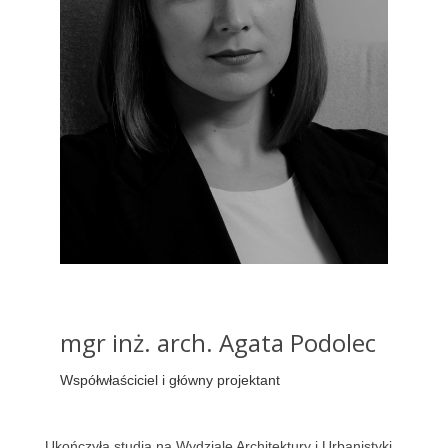
mgr inż. arch. Agata Podolec
Współwłaściciel i główny projektant
Ukończył
a
studia na Wydziale Architektury i Urbanistyki