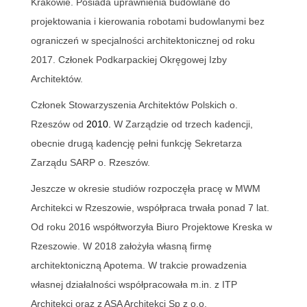
Krakowie
. Posiada uprawnienia budowlane
do
projektowania i kierowania robotami budowlanymi bez
ograniczeń w specjalności architektonicznej
od roku
2017. C
złonek P
odkarpackiej
O
kręgowej
I
zby
A
rchitektów
.
Członek Stowarzyszenia Architektów Polskich o.
Rzeszów od
2010.
W Zarządzie od trzech kadencji,
o
becnie drugą kadencję
pełni funkcję
Sekretarz
a
Zarządu
SARP o. Rzeszów
.
J
eszcze w okresie studiów rozpoczęła pracę w MWM
Architekci w Rzeszowie, współpraca trwała ponad 7 lat.
Od roku 201
6
współtworzyła
Biuro Projektowe
Kreska w
Rzeszowie.
W
2018 założyła własn
ą firmę
architektoniczną
Apotema. W trakcie prowadzenia
własnej działalności współpracowała m.in. z ITP
Architekci
oraz z
ASA Architekci
Sp z o.o
.