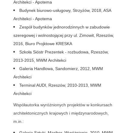
Architekci - Apotema
Budynek biurowo-usługowy, Strzyżów, 2018, ASA
Architekci -
Apotema
Zespół budynków jednorodzinnych w zabudowie
szeregowej i wolnostojącej przy ul. Zimowit, Rzeszów,
2016, Biuro Projktowe KRESKA
Szkoła Si
óstr Prezentek -
rozbudowa, Rzeszów,
2013-2015, MWM Architekci
Galeria Handlowa, Sandomierz, 20
12, MWM
Architekci
Terminal AUDI,
Rzeszów,
20
10-2013, MWM
Architekci
Współautorka wyróżnionych projektów w konkursach
architektonicznych krajowych i międzynarodowych,
m.in.:
Galeria Sztuki, Maribor, Wyróżnienie, 2010, MWM