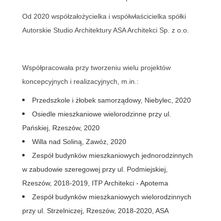
O
d 2020 współzałożycielka i współwłaścicielka spółki
Autorskie Studio Architektury ASA Architekci Sp. z o.o.
W
spółpracowała przy tworzeniu wielu projektów
koncepcyjnych i realizacyjnych
,
m.in.:
Przedszkole i żłobek samorządowy, Niebylec, 2020
Osiedle mieszkaniowe wielorodzinne
przy ul.
Pańskiej
, Rzeszów, 2020
Willa nad Soliną, Zawóz, 2020
Zespół budynków mieszkaniowych jednorodzinnych
w zabudowie szeregowej
pr
z
y ul. Podmiejskiej
,
Rzeszów,
2018-
2019, ITP Architekci -
Apotema
Zespół budynków mieszkaniowych wielorodzinnych
przy ul. Strzelniczej, Rzeszów, 2018-2020,
ASA